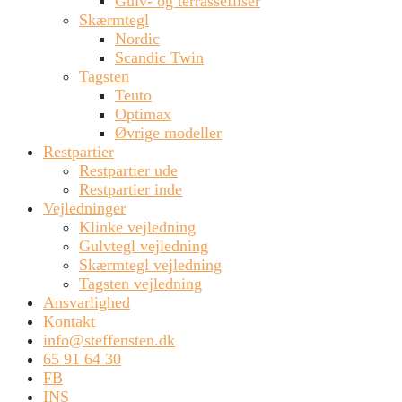
Gulv- og terrassefliser
Skærmtegl
Nordic
Scandic Twin
Tagsten
Teuto
Optimax
Øvrige modeller
Restpartier
Restpartier ude
Restpartier inde
Vejledninger
Klinke vejledning
Gulvtegl vejledning
Skærmtegl vejledning
Tagsten vejledning
Ansvarlighed
Kontakt
info@steffensten.dk
65 91 64 30
FB
INS