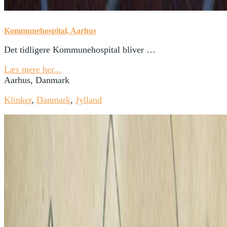
Kommunehospital, Aarhus
Det tidligere Kommunehospital bliver …
Læs mere her...
Aarhus, Danmark
Klinker
,
Danmark
,
Jylland