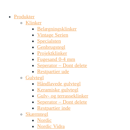
Produkter
Klinker
Belægningsklinker
Vintage Serien
Specialsten
Genbrugstegl
Projektklinker
Fugesand 0-4 mm
Seperator – Dont delete
Restpartier ude
Gulvtegl
Håndlavede gulvtegl
Keramiske gulvtegl
Gulv- og terrasseklinker
Seperator – Dont delete
Restpartier inde
Skærmtegl
Nordic
Nordic Vidra