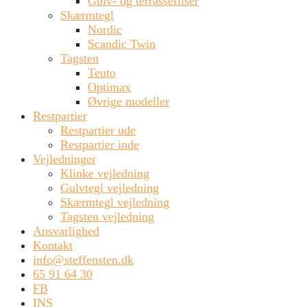
Gulv- og terrassefliser
Skærmtegl
Nordic
Scandic Twin
Tagsten
Teuto
Optimax
Øvrige modeller
Restpartier
Restpartier ude
Restpartier inde
Vejledninger
Klinke vejledning
Gulvtegl vejledning
Skærmtegl vejledning
Tagsten vejledning
Ansvarlighed
Kontakt
info@steffensten.dk
65 91 64 30
FB
INS