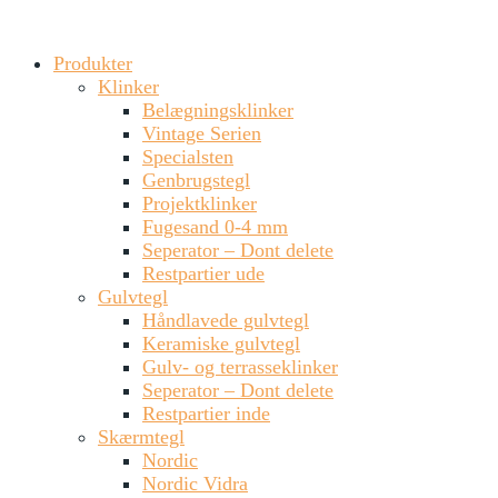
Produkter
Klinker
Belægningsklinker
Vintage Serien
Specialsten
Genbrugstegl
Projektklinker
Fugesand 0-4 mm
Seperator – Dont delete
Restpartier ude
Gulvtegl
Håndlavede gulvtegl
Keramiske gulvtegl
Gulv- og terrasseklinker
Seperator – Dont delete
Restpartier inde
Skærmtegl
Nordic
Nordic Vidra