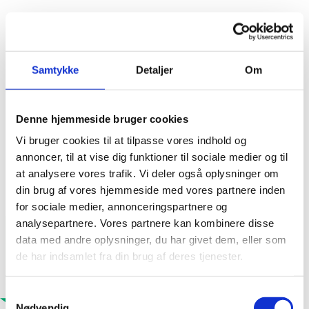
Samtykke
Detaljer
Om
Denne hjemmeside bruger cookies
Vi bruger cookies til at tilpasse vores indhold og
annoncer, til at vise dig funktioner til sociale medier og til
at analysere vores trafik. Vi deler også oplysninger om
din brug af vores hjemmeside med vores partnere inden
for sociale medier, annonceringspartnere og
Standardformater
analysepartnere. Vores partnere kan kombinere disse
data med andre oplysninger, du har givet dem, eller som
de har indsamlet fra din brug af deres tjenester.
220 / 105 / 52 mm
Samtykkevalg
Ved større projekter også andre formater
Nødvendig