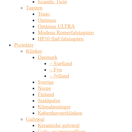
Scandic Twin
Tagsten
Teuto
Optimax
Optimax ULTRA
Modena Romerfalstagsten
HP10 flad falstagsten
Projekter
Klinker
Danmark
– Sjælland
– Fyn
– Jylland
Sverige
Norge
Finland
Staldgulve
Klimaløsninger
Københavnerklinken
Gulvtegl
Keramiske gulvtegl
Gulv- og terrassefliser