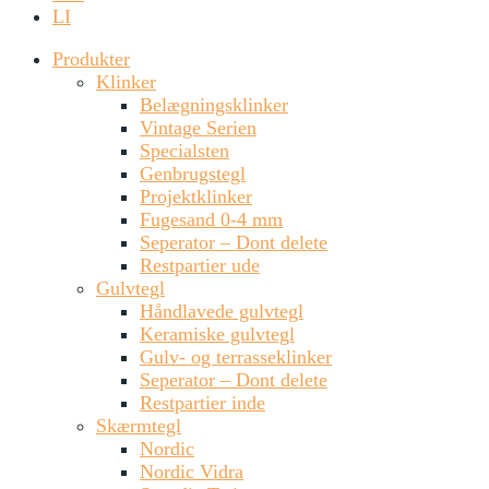
LI
Produkter
Klinker
Belægningsklinker
Vintage Serien
Specialsten
Genbrugstegl
Projektklinker
Fugesand 0-4 mm
Seperator – Dont delete
Restpartier ude
Gulvtegl
Håndlavede gulvtegl
Keramiske gulvtegl
Gulv- og terrasseklinker
Seperator – Dont delete
Restpartier inde
Skærmtegl
Nordic
Nordic Vidra