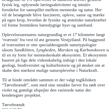
fysisk leg, oplysende læringsaktiviteter og intuitiv
forståelse for samspillet mellem menneske og natur. Her
vil de besøgende blive fascineret, opleve, sanse og mærke
på egen krop, hvordan de fysiske og æstetiske naturkræfter
vil forme fremtidens bæredygtige byer og samfund.
Oplevelsesarenaens naturgrundlag er et 17 kilometer langt
‘tværsnit’ fra vest til øst gennem Vestjylland. På baggrund
af tværsnittet er otte specialdesignede naturtypologier
såsom
Sandklitten
,
Lyngheden
,
Marsken
og
Karbonskoven
s
til en ny form for menneskeskabt økosystem. Et økosystem
baseret på lige dele videnskabelig indsigt i den lokale
geologi, biodiversitet og kulturhistorie og på ønsket om at
skabe den stærkest mulige naturoplevelse i Naturkraft.
Til at binde området sammen er der valgt teglklinken
“Tørvebrændt”, som med sine smukke farver fra rødt over
violet og grønligt afspejler den varierede natur der
kendetegner projektet.
Tørvebrændt