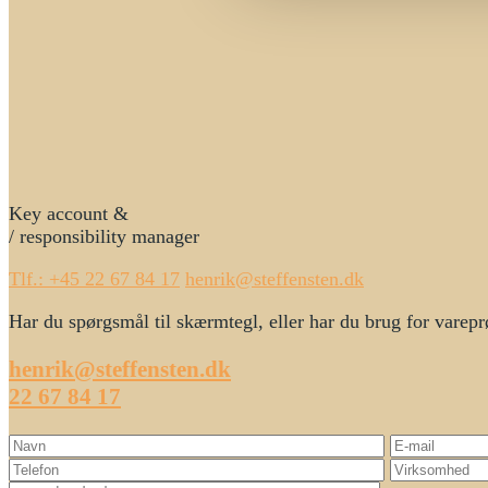
Key account &
/ responsibility manager
Tlf.: +45 22 67 84 17
henrik@steffensten.dk
Har du spørgsmål til skærmtegl, eller har du brug for varepr
henrik@steffensten.dk
22 67 84 17