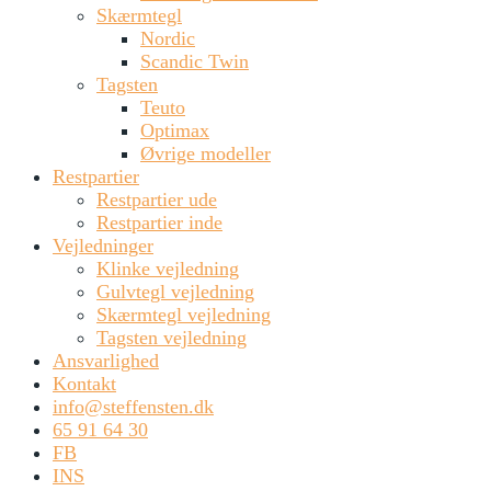
Skærmtegl
Scandic Twin Rød
Scandic Twi
Nordic
Scandic Twin
Scandic Twin Rød
Scandic Twin
Tagsten
Teuto
Optimax
Øvrige modeller
Restpartier
Restpartier ude
Restpartier inde
Vejledninger
Klinke vejledning
Gulvtegl vejledning
Skærmtegl vejledning
Tagsten vejledning
Ansvarlighed
Kontakt
info@steffensten.dk
65 91 64 30
FB
INS