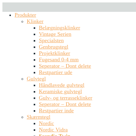
Produkter
Klinker
Belægningsklinker
Vintage Serien
Specialsten
Genbrugstegl
Projektklinker
Fugesand 0-4 mm
Seperator – Dont delete
Restpartier ude
Gulvtegl
Håndlavede gulvtegl
Keramiske gulvtegl
Gulv- og terrasseklinker
Seperator – Dont delete
Restpartier inde
Skærmtegl
Nordic
Nordic Vidra