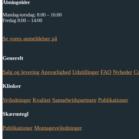
Åbningstider
Mandag-torsdag: 8:00 – 16:00
Fredag 8:00 – 14:00
Se vores anmeldelser på
Generelt
Salg og levering
Ansvarlighed
Udstillinger
FAQ
Nyheder
Co
Klinker
Vejledninger
Kvalitet
Samarbejdspartnere
Publikationer
Skærmtegl
Publikationer
Montagevejledninger