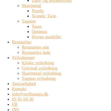
Gulv- og terrassefliser
Skærmtegl
Nordic
Scandic Twin
Tagsten
Teuto
Optimax
Øvrige modeller
Restpartier
Restpartier ude
Restpartier inde
Vejledninger
Klinke vejledning
Gulvtegl vejledning
Skærmtegl vejledning
Tagsten vejledning
Ansvarlighed
Kontakt
info@steffensten.dk
65 91 64 30
FB
INS