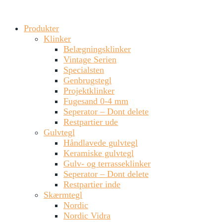
Produkter
Klinker
Belægningsklinker
Vintage Serien
Specialsten
Genbrugstegl
Projektklinker
Fugesand 0-4 mm
Seperator – Dont delete
Restpartier ude
Gulvtegl
Håndlavede gulvtegl
Keramiske gulvtegl
Gulv- og terrasseklinker
Seperator – Dont delete
Restpartier inde
Skærmtegl
Nordic
Nordic Vidra