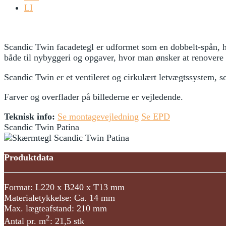
LI
Scandic Twin facadetegl er udformet som en dobbelt-spån, h
både til nybyggeri og opgaver, hvor man ønsker at renovere
Scandic Twin er et ventileret og cirkulært letvægtssystem, s
Farver og overflader på billederne er vejledende.
Teknisk info:
Se montagevejledning
Se EPD
Scandic Twin Patina
Produktdata
Format: L220 x B240 x T13 mm
Materialetykkelse: Ca. 14 mm
Max. lægteafstand: 210 mm
2
Antal pr. m
: 21,5 stk