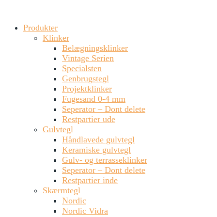
Produkter
Klinker
Belægningsklinker
Vintage Serien
Specialsten
Genbrugstegl
Projektklinker
Fugesand 0-4 mm
Seperator – Dont delete
Restpartier ude
Gulvtegl
Håndlavede gulvtegl
Keramiske gulvtegl
Gulv- og terrasseklinker
Seperator – Dont delete
Restpartier inde
Skærmtegl
Nordic
Nordic Vidra