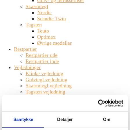
Gulv- og terrassefliser
Skærmtegl
Nordic
Scandic Twin
Tagsten
Teuto
Optimax
Øvrige modeller
Restpartier
Restpartier ude
Restpartier inde
Vejledninger
Klinke vejledning
Gulvtegl vejledning
Skærmtegl vejledning
Tagsten vejledning
Ansvarlighed
Kontakt
info@steffensten.dk
65 91 64 30
Samtykke
Detaljer
Om
FB
INS