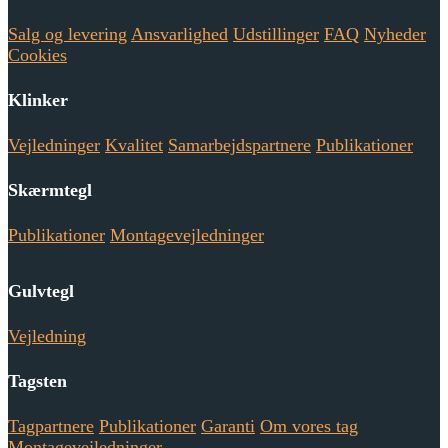
Salg og levering
Ansvarlighed
Udstillinger
FAQ
Nyheder
Cookies
Klinker
Vejledninger
Kvalitet
Samarbejdspartnere
Publikationer
Skærmtegl
Publikationer
Montagevejledninger
Gulvtegl
Vejledning
Tagsten
Tagpartnere
Publikationer
Garanti
Om vores tag
Montagevejledninger