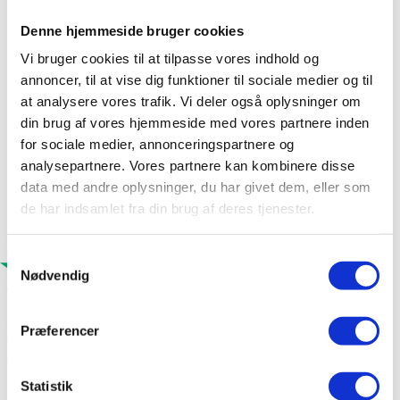
LI
Denne hjemmeside bruger cookies
Vis alle tagsten
Vi bruger cookies til at tilpasse vores indhold og
Teuto
annoncer, til at vise dig funktioner til sociale medier og til
Optimax
at analysere vores trafik. Vi deler også oplysninger om
Optimax ULTRA
Modena Romerfalstagsten
din brug af vores hjemmeside med vores partnere inden
HP10 flad falstagsten
for sociale medier, annonceringspartnere og
analysepartnere. Vores partnere kan kombinere disse
Flade falstagsten
data med andre oplysninger, du har givet dem, eller som
de har indsamlet fra din brug af deres tjenester.
Den store modulære størrelse på HP10 kombineres med en
variabel lægteafstand, hvilket sikrer økonomi og nem montering.
Samtykkevalg
HP10 er et naturligt og omkostningseffektivt alternativ til mange
Nødvendig
større formater af betontagsten og skifer.
HP10 giver med sin tynde, tilspidsende forkant en elegant
Præferencer
tagløsning. Den lægges i forbandt og understøttes af et omfattende
udvalg af matchende fittings og tilbehør.
Statistik