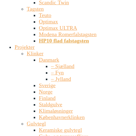
Scandic Twin
Tagsten
Teuto
Optimax
Optimax ULTRA
Modena Romerfalstagsten
HP10 flad falstagsten
Projekter
Klinker
Danmark
– Sjælland
– Fyn
– Jylland
Sverige
Norge
Finland
Staldgulve
Klimaløsninger
Københavnerklinken
Gulvtegl
Keramiske gulvtegl