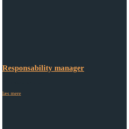
Responsability manager
Vi er stolte over …
læs mere