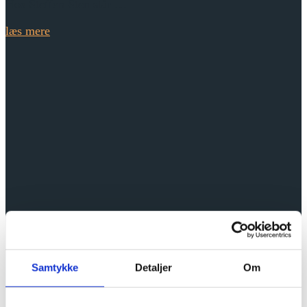
Hos Steffen Sten står …
læs mere
Samtykke
Detaljer
Om