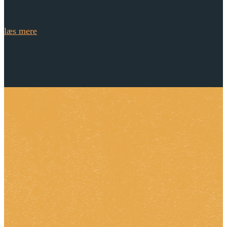
Vores nye avis, udgivet …
læs mere