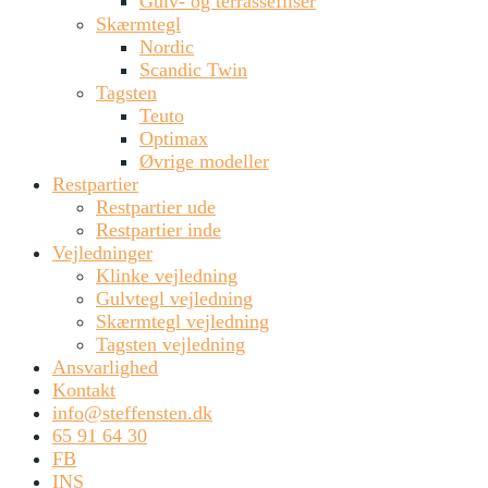
Gulv- og terrassefliser
Skærmtegl
Nordic
Scandic Twin
Tagsten
Teuto
Optimax
Øvrige modeller
Restpartier
Restpartier ude
Restpartier inde
Vejledninger
Klinke vejledning
Gulvtegl vejledning
Skærmtegl vejledning
Tagsten vejledning
Ansvarlighed
Kontakt
info@steffensten.dk
65 91 64 30
FB
INS