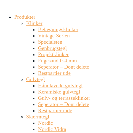
Produkter
Klinker
Belægningsklinker
Vintage Serien
Specialsten
Genbrugstegl
Projektklinker
Fugesand 0-4 mm
Seperator – Dont delete
Restpartier ude
Gulvtegl
Håndlavede gulvtegl
Keramiske gulvtegl
Gulv- og terrasseklinker
Seperator – Dont delete
Restpartier inde
Skærmtegl
Nordic
Nordic Vidra