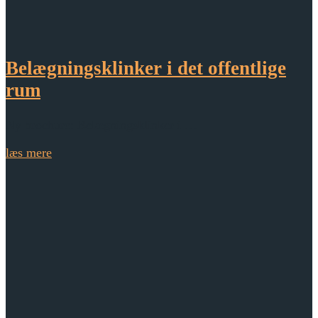
Belægningsklinker i det offentlige
rum
Ny brochure: Belægningsklinker i …
læs mere