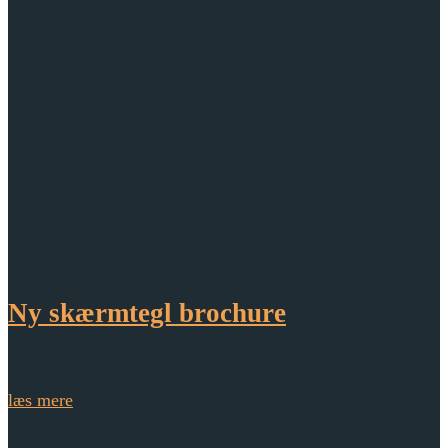
Ny skærmtegl brochure
Hos Steffen Sten står …
læs mere