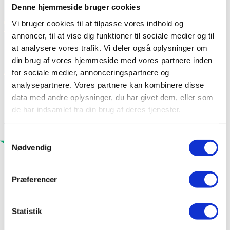
Denne hjemmeside bruger cookies
Tilgængelige på Archicad
Vi bruger cookies til at tilpasse vores indhold og
annoncer, til at vise dig funktioner til sociale medier og til
at analysere vores trafik. Vi deler også oplysninger om
Vores belægningsklinker er nu …
din brug af vores hjemmeside med vores partnere inden
læs mere
for sociale medier, annonceringspartnere og
analysepartnere. Vores partnere kan kombinere disse
data med andre oplysninger, du har givet dem, eller som
de har indsamlet fra din brug af deres tjenester.
Samtykkevalg
Nødvendig
Præferencer
Statistik