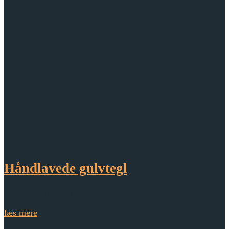
Håndlavede gulvtegl
Se vores nye sortiment …
læs mere