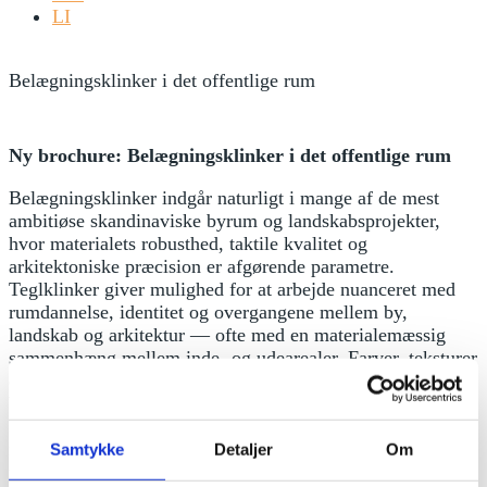
LI
Belægningsklinker i det offentlige rum
Ny brochure: Belægningsklinker i det offentlige rum
Belægningsklinker indgår naturligt i mange af de mest
ambitiøse skandinaviske byrum og landskabsprojekter,
hvor materialets robusthed, taktile kvalitet og
arkitektoniske præcision er afgørende parametre.
Teglklinker giver mulighed for at arbejde nuanceret med
rumdannelse, identitet og overgangene mellem by,
landskab og arkitektur — ofte med en materialemæssig
sammenhæng mellem inde- og udearealer. Farver, teksturer
og forbandter kan anvendes til at definere zoner og
bevægelser i byrummet med en lavmælt og integreret
karakter, hvor orientering og ophold understøttes gennem
materialitet frem for skiltning. Samtidig rummer
Samtykke
Detaljer
Om
teglklinker nogle tekniske egenskaber, der gør dem særligt