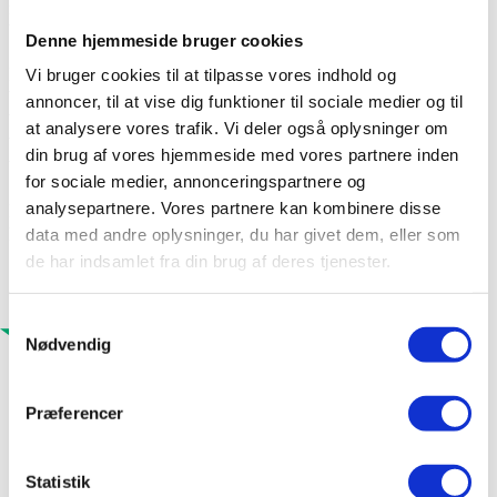
relevante i nordiske klimaer og i byrum med høj
belastning.
Denne hjemmeside bruger cookies
I samarbejde med
Hagemeister
har vi netop udgivet en ny
Vi bruger cookies til at tilpasse vores indhold og
brochure, der samler en række flotte projekter med
annoncer, til at vise dig funktioner til sociale medier og til
belægningsklinker i det offentlige rum. Brochuren omfatter
at analysere vores trafik. Vi deler også oplysninger om
både inde- og udearealer og indeholder detaljerede
din brug af vores hjemmeside med vores partnere inden
beskrivelser af de enkelte projekter.
for sociale medier, annonceringspartnere og
analysepartnere. Vores partnere kan kombinere disse
Brochuren kan downloades under “
Publikationer
” på vores
hjemmeside eller tilgås direkte via linket
her
.
data med andre oplysninger, du har givet dem, eller som
de har indsamlet fra din brug af deres tjenester.
Samtykkevalg
Nødvendig
Præferencer
Statistik