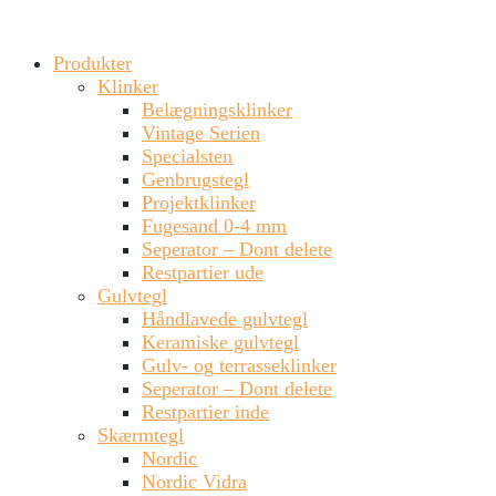
Produkter
Klinker
Belægningsklinker
Vintage Serien
Specialsten
Genbrugstegl
Projektklinker
Fugesand 0-4 mm
Seperator – Dont delete
Restpartier ude
Gulvtegl
Håndlavede gulvtegl
Keramiske gulvtegl
Gulv- og terrasseklinker
Seperator – Dont delete
Restpartier inde
Skærmtegl
Nordic
Nordic Vidra