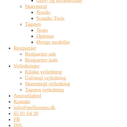
Gulv- og terrassefliser
Skærmtegl
Nordic
Scandic Twin
Tagsten
Teuto
Optimax
Øvrige modeller
Restpartier
Restpartier ude
Restpartier inde
Vejledninger
Klinke vejledning
Gulvtegl vejledning
Skærmtegl vejledning
Tagsten vejledning
Ansvarlighed
Kontakt
info@steffensten.dk
65 91 64 30
FB
INS