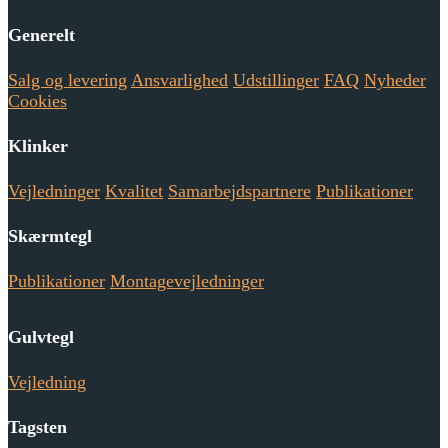
Generelt
Salg og levering
Ansvarlighed
Udstillinger
FAQ
Nyheder
Cookies
Klinker
Vejledninger
Kvalitet
Samarbejdspartnere
Publikationer
Skærmtegl
Publikationer
Montagevejledninger
Gulvtegl
Vejledning
Tagsten