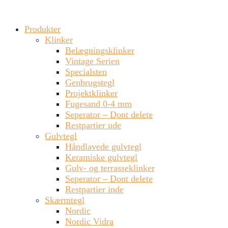
Produkter
Klinker
Belægningsklinker
Vintage Serien
Specialsten
Genbrugstegl
Projektklinker
Fugesand 0-4 mm
Seperator – Dont delete
Restpartier ude
Gulvtegl
Håndlavede gulvtegl
Keramiske gulvtegl
Gulv- og terrasseklinker
Seperator – Dont delete
Restpartier inde
Skærmtegl
Nordic
Nordic Vidra