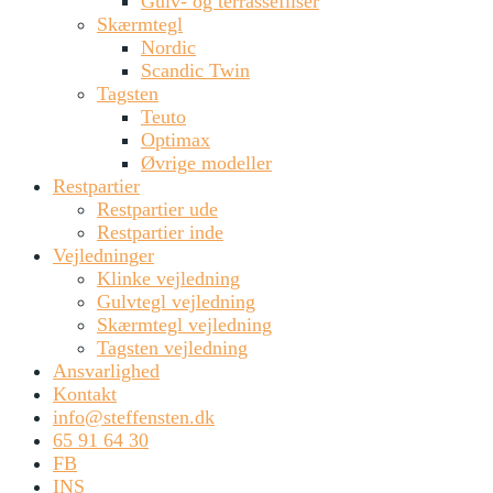
Gulv- og terrassefliser
Skærmtegl
Nordic
Scandic Twin
Tagsten
Teuto
Optimax
Øvrige modeller
Restpartier
Restpartier ude
Restpartier inde
Vejledninger
Klinke vejledning
Gulvtegl vejledning
Skærmtegl vejledning
Tagsten vejledning
Ansvarlighed
Kontakt
info@steffensten.dk
65 91 64 30
FB
INS