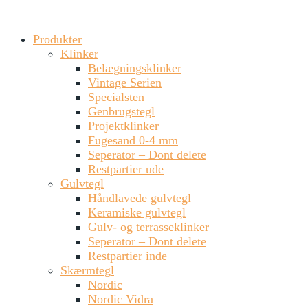
Produkter
Klinker
Belægningsklinker
Vintage Serien
Specialsten
Genbrugstegl
Projektklinker
Fugesand 0-4 mm
Seperator – Dont delete
Restpartier ude
Gulvtegl
Håndlavede gulvtegl
Keramiske gulvtegl
Gulv- og terrasseklinker
Seperator – Dont delete
Restpartier inde
Skærmtegl
Nordic
Nordic Vidra