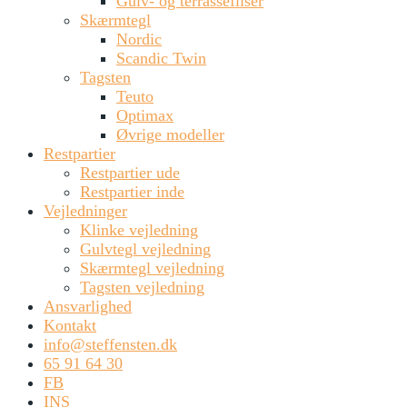
Gulv- og terrassefliser
Skærmtegl
Nordic
Scandic Twin
Tagsten
Teuto
Optimax
Øvrige modeller
Restpartier
Restpartier ude
Restpartier inde
Vejledninger
Klinke vejledning
Gulvtegl vejledning
Skærmtegl vejledning
Tagsten vejledning
Ansvarlighed
Kontakt
info@steffensten.dk
65 91 64 30
FB
INS