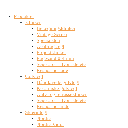
Produkter
Klinker
Belægningsklinker
Vintage Serien
Specialsten
Genbrugstegl
Projektklinker
Fugesand 0-4 mm
Seperator – Dont delete
Restpartier ude
Gulvtegl
Håndlavede gulvtegl
Keramiske gulvtegl
Gulv- og terrasseklinker
Seperator – Dont delete
Restpartier inde
Skærmtegl
Nordic
Nordic Vidra