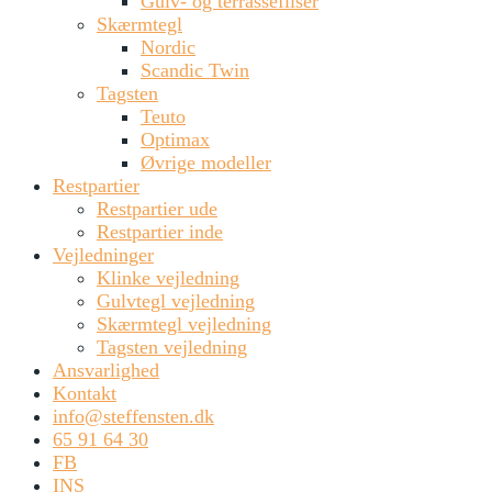
Gulv- og terrassefliser
Skærmtegl
Nordic
Scandic Twin
Tagsten
Teuto
Optimax
Øvrige modeller
Restpartier
Restpartier ude
Restpartier inde
Vejledninger
Klinke vejledning
Gulvtegl vejledning
Skærmtegl vejledning
Tagsten vejledning
Ansvarlighed
Kontakt
info@steffensten.dk
65 91 64 30
FB
INS