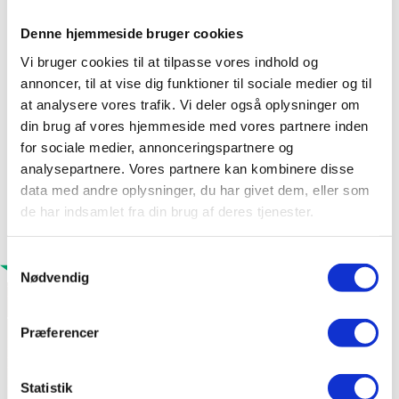
Denne hjemmeside bruger cookies
Vi bruger cookies til at tilpasse vores indhold og
annoncer, til at vise dig funktioner til sociale medier og til
at analysere vores trafik. Vi deler også oplysninger om
din brug af vores hjemmeside med vores partnere inden
for sociale medier, annonceringspartnere og
analysepartnere. Vores partnere kan kombinere disse
data med andre oplysninger, du har givet dem, eller som
de har indsamlet fra din brug af deres tjenester.
Samtykkevalg
Nødvendig
Produktdata
Præferencer
Format: L220 x B240 x T13 mm
Materialetykkelse: Ca. 14 mm
Max. lægteafstand: 210 mm
Statistik
2