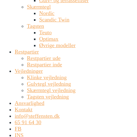
Gulv- og terrassefliser
Skærmtegl
Nordic
Scandic Twin
Tagsten
Teuto
Optimax
Øvrige modeller
Restpartier
Restpartier ude
Restpartier inde
Vejledninger
Klinke vejledning
Gulvtegl vejledning
Skærmtegl vejledning
Tagsten vejledning
Ansvarlighed
Kontakt
info@steffensten.dk
65 91 64 30
FB
INS