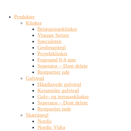
Produkter
Klinker
Belægningsklinker
Vintage Serien
Specialsten
Genbrugstegl
Projektklinker
Fugesand 0-4 mm
Seperator – Dont delete
Restpartier ude
Gulvtegl
Håndlavede gulvtegl
Keramiske gulvtegl
Gulv- og terrasseklinker
Seperator – Dont delete
Restpartier inde
Skærmtegl
Nordic
Nordic Vidra