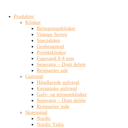
Produkter
Klinker
Belægningsklinker
Vintage Serien
Specialsten
Genbrugstegl
Projektklinker
Fugesand 0-4 mm
Seperator – Dont delete
Restpartier ude
Gulvtegl
Håndlavede gulvtegl
Keramiske gulvtegl
Gulv- og terrasseklinker
Seperator – Dont delete
Restpartier inde
Skærmtegl
Nordic
Nordic Vidra