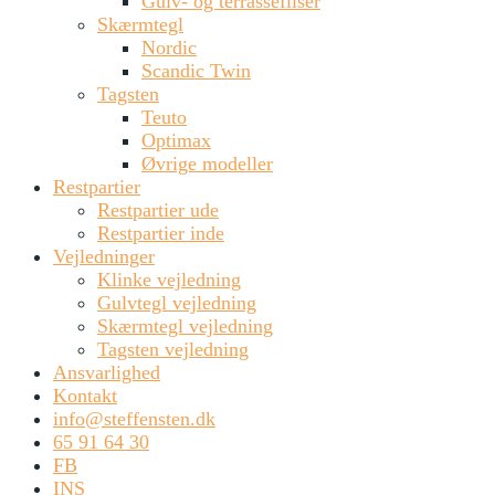
Gulv- og terrassefliser
Skærmtegl
Nordic
Scandic Twin
Tagsten
Teuto
Optimax
Øvrige modeller
Restpartier
Restpartier ude
Restpartier inde
Vejledninger
Klinke vejledning
Gulvtegl vejledning
Skærmtegl vejledning
Tagsten vejledning
Ansvarlighed
Kontakt
info@steffensten.dk
65 91 64 30
FB
INS