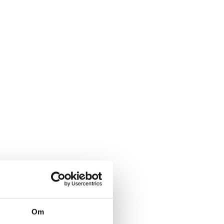
rmularen herunder.
Om