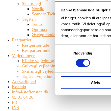
Skærmtegl
Nordic
Denne hjemmeside bruger c
Scandic Twin
Vi bruger cookies til at tilpas
Tagsten
vores trafik. Vi deler også 
Teuto
Loading...
Optimax
annonceringspartnere og anal
Send
Øvrige modeller
dem, eller som de har indsaml
Restpartier
Restpartier ude
Samtykkevalg
Restpartier inde
Nødvendig
Vejledninger
Klinke vejledning
Gulvtegl vejledning
Kontakt
Skærmtegl vejledning
Tagsten vejledning
Steffen Sten ApS
Ansvarlighed
Havnegade 70B, 5000 Odense C
Afvis
Kontakt
Tlf.:
+45 65 91 64 30
info@steffensten.dk
Mail:
info@steffensten.dk
65 91 64 30
FB
Åbningstider
INS