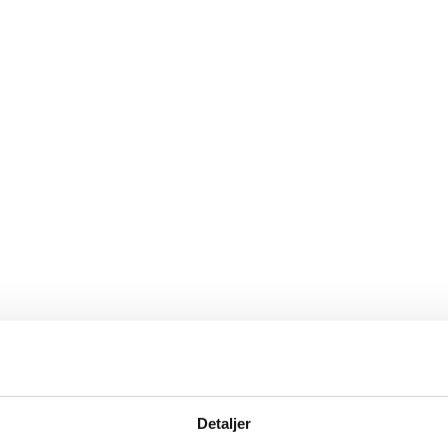
Tlf.: +45 65 91 64 30
info@steffensten.dk
t projekt, så kontakt os på mail eller telefon eller udfyld fo
Detaljer