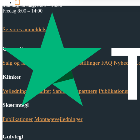
LI
Mandag-torsdag: 8:00 – 16:00
Fredag 8:00 – 14:00
Se vores anmeldelser på
Generelt
Salg og levering
Ansvarlighed
Udstillinger
FAQ
Nyheder
Co
Klinker
Vejledninger
Kvalitet
Samarbejdspartnere
Publikationer
Skærmtegl
Publikationer
Montagevejledninger
Gulvtegl