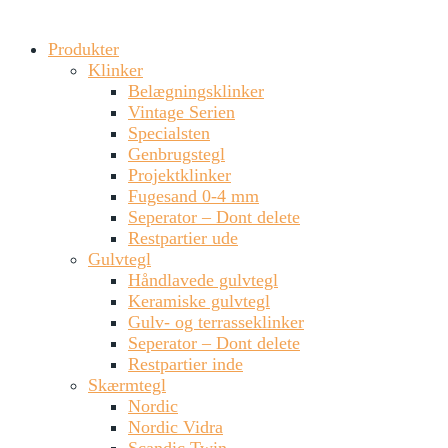
Produkter
VHG130 Brügge
Klinker
Belægningsklinker
Vintage Serien
Her en lækker rødgylden udgave, lagt på højkant, med tromle
Specialsten
struktur.
Genbrugstegl
Projektklinker
Fugesand 0-4 mm
Seperator – Dont delete
2
93 stk.
pr. m
Restpartier ude
Gulvtegl
1040 stk.
pr. palle
Håndlavede gulvtegl
Keramiske gulvtegl
Kontakt os for pris
Gulv- og terrasseklinker
Seperator – Dont delete
Se datablad
Se EPD
Restpartier inde
VHG130 Brügge
Skærmtegl
200/50/60
Nordic
Nordic Vidra