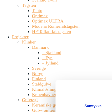
Scandic Twin
Tagsten
Standardformater
Teuto
Optimax
200 / 50 / 60 mm
Optimax ULTRA
Modena Romerfalstagsten
HP10 flad falstagsten
Projekter
Klinker
Danmark
– Sjælland
– Fyn
Har du brug for sparring og viden eller har du spørgsmål på e
– Jylland
Sverige
info@steffensten.dk
Norge
65 91 64 30
Finland
Staldgulve
Klimaløsninger
Københavnerklinken
Gulvtegl
Keramiske gulvtegl
Samtykke
Gulv- og terrassefliser