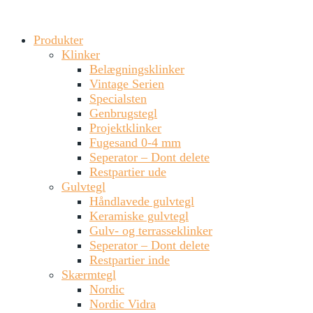
Produkter
Klinker
Belægningsklinker
Vintage Serien
Specialsten
Genbrugstegl
Projektklinker
Fugesand 0-4 mm
Seperator – Dont delete
Restpartier ude
Gulvtegl
Håndlavede gulvtegl
Keramiske gulvtegl
Gulv- og terrasseklinker
Seperator – Dont delete
Restpartier inde
Skærmtegl
Nordic
Nordic Vidra