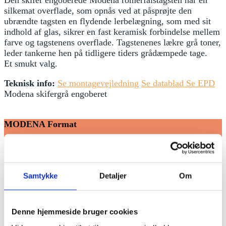
Den skifer engoberede Modena romerfalstagsten har en
silkemat overflade, som opnås ved at påsprøjte den
ubrændte tagsten en flydende lerbelægning, som med sit
indhold af glas, sikrer en fast keramisk forbindelse mellem
farve og tagstenens overflade. Tagstenenes lækre grå toner,
leder tankerne hen på tidligere tiders grådæmpede tage.
Et smukt valg.
Teknisk info:
Se montagevejledning
Se datablad
Se EPD
Modena skifergrå engoberet
MODENA Format
Dækbredde: 23,2 – 23,8 cm / anbefalet 23,5
Samtykke
Detaljer
Om
Lægteafstand: 34 – 36,5 cm / anbefalet 35,5
Denne hjemmeside bruger cookies
Forbrug: 11,5 – 12,5 stk pr m2