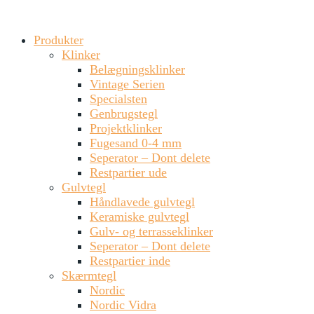
Produkter
Klinker
Belægningsklinker
Vintage Serien
Specialsten
Genbrugstegl
Projektklinker
Fugesand 0-4 mm
Seperator – Dont delete
Restpartier ude
Gulvtegl
Håndlavede gulvtegl
Keramiske gulvtegl
Gulv- og terrasseklinker
Seperator – Dont delete
Restpartier inde
Skærmtegl
Nordic
Nordic Vidra