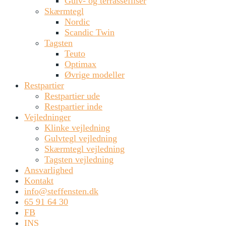
Gulv- og terrassefliser
Skærmtegl
Nordic
Scandic Twin
Tagsten
Teuto
Optimax
Øvrige modeller
Restpartier
Restpartier ude
Restpartier inde
Vejledninger
Klinke vejledning
Gulvtegl vejledning
Skærmtegl vejledning
Tagsten vejledning
Ansvarlighed
Kontakt
info@steffensten.dk
65 91 64 30
FB
INS