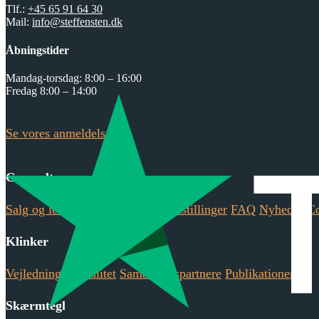
Tlf.:
+45 65 91 64 30
Mail:
info@steffensten.dk
Åbningstider
Mandag-torsdag: 8:00 – 16:00
Fredag 8:00 – 14:00
Se vores anmeldelser på
Generelt
Salg og levering
Ansvarlighed
Udstillinger
FAQ
Nyheder
Co
Klinker
Vejledninger
Kvalitet
Samarbejdspartnere
Publikationer
Skærmtegl