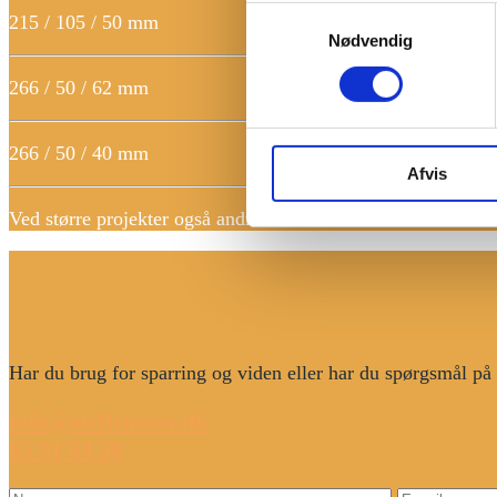
Samtykkevalg
215 / 105 / 50 mm
Nødvendig
266 / 50 / 62 mm
266 / 50 / 40 mm
Afvis
Ved større projekter også andre formater
Har du brug for sparring og viden eller har du spørgsmål på e
info@steffensten.dk
65 91 64 30