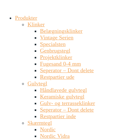
Produkter
Klinker
Belægningsklinker
Vintage Serien
Specialsten
Genbrugstegl
Projektklinker
Fugesand 0-4 mm
Seperator – Dont delete
Restpartier ude
Gulvtegl
Håndlavede gulvtegl
Keramiske gulvtegl
Gulv- og terrasseklinker
Seperator – Dont delete
Restpartier inde
Skærmtegl
Nordic
Nordic Vidra