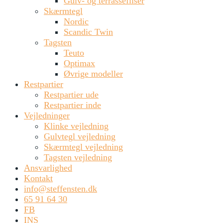
Gulv- og terrassefliser
Skærmtegl
Nordic
Scandic Twin
Tagsten
Teuto
Optimax
Øvrige modeller
Restpartier
Restpartier ude
Restpartier inde
Vejledninger
Klinke vejledning
Gulvtegl vejledning
Skærmtegl vejledning
Tagsten vejledning
Ansvarlighed
Kontakt
info@steffensten.dk
65 91 64 30
FB
INS