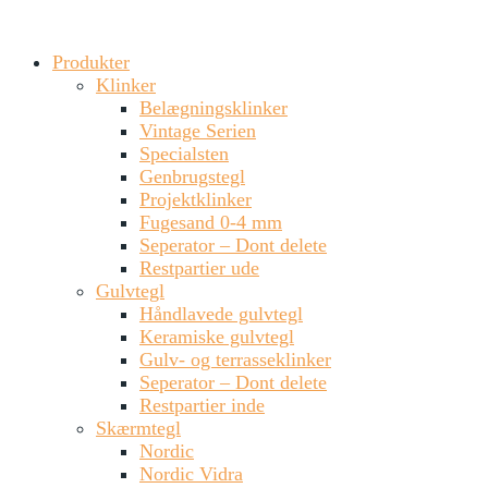
Produkter
Klinker
Belægningsklinker
Vintage Serien
Specialsten
Genbrugstegl
Projektklinker
Fugesand 0-4 mm
Seperator – Dont delete
Restpartier ude
Gulvtegl
Håndlavede gulvtegl
Keramiske gulvtegl
Gulv- og terrasseklinker
Seperator – Dont delete
Restpartier inde
Skærmtegl
Nordic
Nordic Vidra