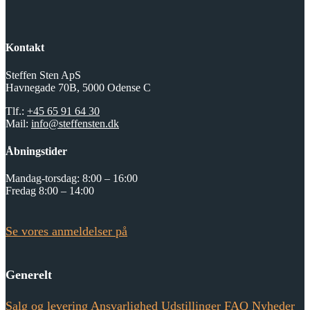
Kontakt
Steffen Sten ApS
Havnegade 70B, 5000 Odense C
Tlf.:
+45 65 91 64 30
Mail:
info@steffensten.dk
Åbningstider
Mandag-torsdag: 8:00 – 16:00
Fredag 8:00 – 14:00
Se vores anmeldelser på
Generelt
Salg og levering
Ansvarlighed
Udstillinger
FAQ
Nyheder