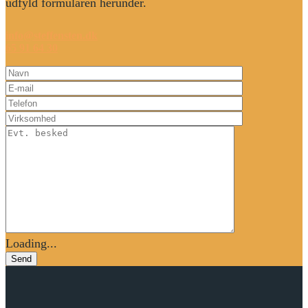
udfyld formularen herunder.
info@steffensten.dk
65 91 64 30
Loading...
Send