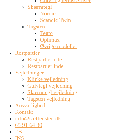
Gulv- og terrassefliser
Skærmtegl
Nordic
Scandic Twin
Tagsten
Teuto
Optimax
Øvrige modeller
Restpartier
Restpartier ude
Restpartier inde
Vejledninger
Klinke vejledning
Gulvtegl vejledning
Skærmtegl vejledning
Tagsten vejledning
Ansvarlighed
Kontakt
info@steffensten.dk
65 91 64 30
FB
INS