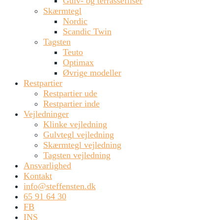
Gulv- og terrassefliser
Skærmtegl
Nordic
Scandic Twin
Tagsten
Teuto
Optimax
Øvrige modeller
Restpartier
Restpartier ude
Restpartier inde
Vejledninger
Klinke vejledning
Gulvtegl vejledning
Skærmtegl vejledning
Tagsten vejledning
Ansvarlighed
Kontakt
info@steffensten.dk
65 91 64 30
FB
INS