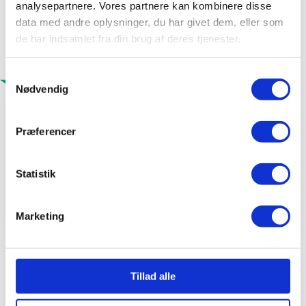
analysepartnere. Vores partnere kan kombinere disse
data med andre oplysninger, du har givet dem, eller som
de har indsamlet fra din brug af deres tjenester.
Samtykkevalg
Nødvendig
Standardformat
Præferencer
200 / 100 / 52 mm med og uden fas
Statistik
216 / 52 / 70
Ved større projekter også i andre formater
Marketing
Tillad alle