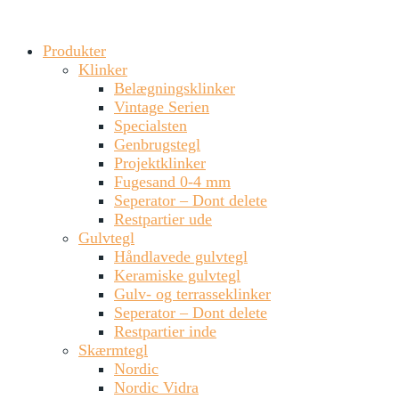
Produkter
Klinker
Belægningsklinker
Vintage Serien
Specialsten
Genbrugstegl
Projektklinker
Fugesand 0-4 mm
Seperator – Dont delete
Restpartier ude
Gulvtegl
Håndlavede gulvtegl
Keramiske gulvtegl
Gulv- og terrasseklinker
Seperator – Dont delete
Restpartier inde
Skærmtegl
Nordic
Nordic Vidra