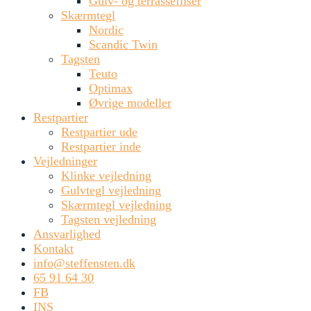
Gulv- og terrassefliser
Skærmtegl
Nordic
Scandic Twin
Tagsten
Teuto
Optimax
Øvrige modeller
Restpartier
Restpartier ude
Restpartier inde
Vejledninger
Klinke vejledning
Gulvtegl vejledning
Skærmtegl vejledning
Tagsten vejledning
Ansvarlighed
Kontakt
info@steffensten.dk
65 91 64 30
FB
INS