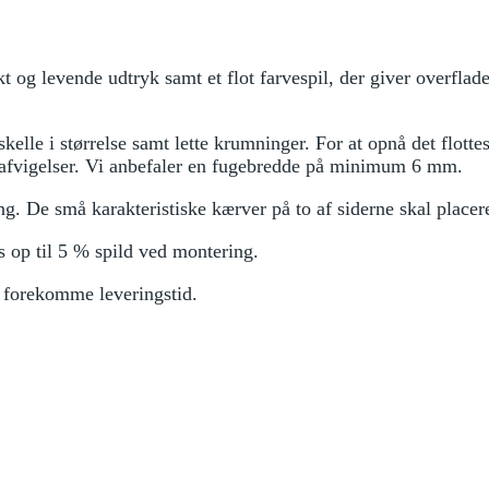
ikt og levende udtryk samt et flot farvespil, der giver overfl
kelle i størrelse samt lette krumninger. For at opnå det flott
e afvigelser. Vi anbefaler en fugebredde på minimum 6 mm.
 De små karakteristiske kærver på to af siderne skal placeres
s op til 5 % spild ved montering.
n forekomme leveringstid.