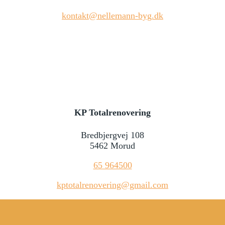
kontakt@nellemann-byg.dk
KP Totalrenovering
Bredbjergvej 108
5462 Morud
65 964500
kptotalrenovering@gmail.com