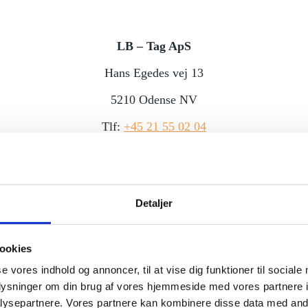
LB – Tag ApS
Hans Egedes vej 13
5210 Odense NV
Tlf:
+45 21 55 02 04
Info@lbtag.dk
Detaljer
Tømrerfirmaet JM ApS
Ålemarksgyden 37
5270 Odense
ookies
se vores indhold og annoncer, til at vise dig funktioner til sociale
Tel:
+45 31 34 78 87
oplysninger om din brug af vores hjemmeside med vores partnere i
kontakt@tfjm.dk
ysepartnere. Vores partnere kan kombinere disse data med andr