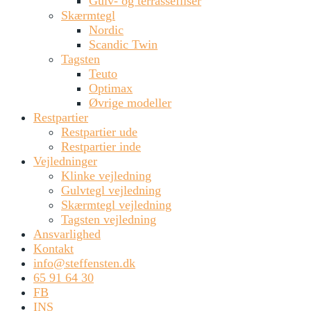
Gulv- og terrassefliser
Skærmtegl
Nordic
Scandic Twin
Tagsten
Teuto
Optimax
Øvrige modeller
Restpartier
Restpartier ude
Restpartier inde
Vejledninger
Klinke vejledning
Gulvtegl vejledning
Skærmtegl vejledning
Tagsten vejledning
Ansvarlighed
Kontakt
info@steffensten.dk
65 91 64 30
FB
INS