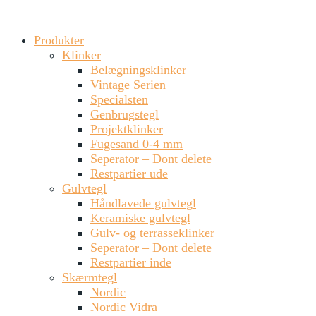
Produkter
Klinker
Belægningsklinker
Vintage Serien
Specialsten
Genbrugstegl
Projektklinker
Fugesand 0-4 mm
Seperator – Dont delete
Restpartier ude
Gulvtegl
Håndlavede gulvtegl
Keramiske gulvtegl
Gulv- og terrasseklinker
Seperator – Dont delete
Restpartier inde
Skærmtegl
Nordic
Nordic Vidra