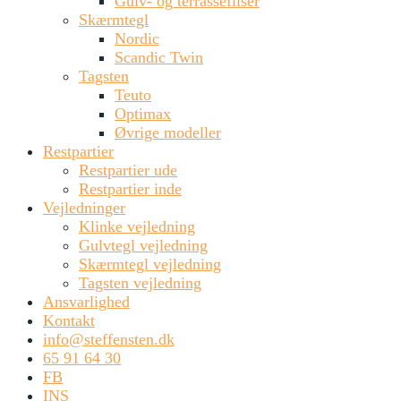
Gulv- og terrassefliser
Skærmtegl
Nordic
Scandic Twin
Tagsten
Teuto
Optimax
Øvrige modeller
Restpartier
Restpartier ude
Restpartier inde
Vejledninger
Klinke vejledning
Gulvtegl vejledning
Skærmtegl vejledning
Tagsten vejledning
Ansvarlighed
Kontakt
info@steffensten.dk
65 91 64 30
FB
INS